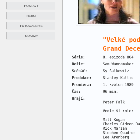
POSTAVY
HERCI
FOTOGALERIE
ODKAZY
"Velké po
Grand Dec
Série:
8, epizoda 804
Režie:
Sam Wannamaker
Scénář:
Sy Salkowitz
Produkce:
Stanley Kallis
Premiéra:
1. květen 1989
Čas:
96 min.
Hrají:
Peter Falk       
Vedlejší role:

Milt Kogan       
Charles Gideon Da
Rick Marzan      
Stephen Quadros  
Lee Arenberg     