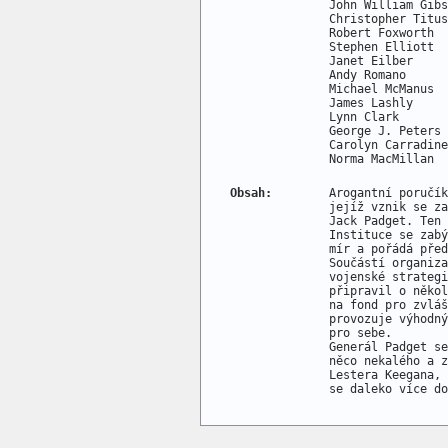
John William Gibs
Christopher Titus
Robert Foxworth  
Stephen Elliott  
Janet Eilber     
Andy Romano      
Michael McManus  
James Lashly     
Lynn Clark       
George J. Peters 
Carolyn Carradine
Obsah:
Arogantní poručík
jejíž vznik se za
Jack Padget. Ten 
Instituce se zabý
mír a pořádá před
Součástí organiza
vojenské strategi
připravil o někol
na fond pro zvláš
provozuje výhodný
pro sebe.
Generál Padget se
něco nekalého a z
Lestera Keegana, 
se daleko více do